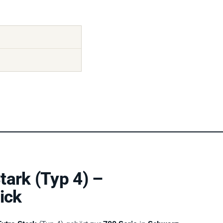
tark (Typ 4) –
ick
xtra Stark
(Typ 4) gehört zur
700 Serie
in
Schwarz
.