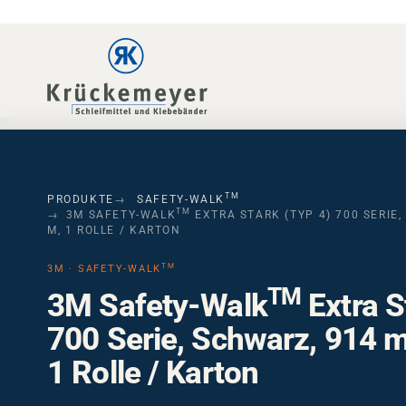
Skip to main navigation
Skip to main content
Skip to page footer
TM
PRODUKTE
SAFETY-WALK
TM
3M SAFETY-WALK
EXTRA STARK (TYP 4) 700 SERIE,
M, 1 ROLLE / KARTON
TM
3M · SAFETY-WALK
TM
3M Safety-Walk
Extra S
700 Serie, Schwarz, 914 
1 Rolle / Karton