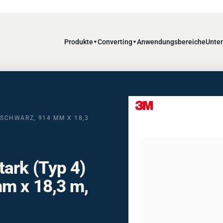
Produkte
Converting
Anwendungsbereiche
Unte
▼
▼
 SCHWARZ, 914 MM X 18,3
tark (Typ 4)
mm x 18,3 m,