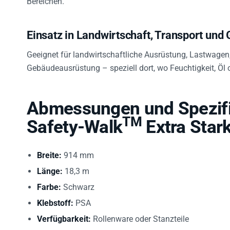
Einsatz in Landwirtschaft, Transport und
Geeignet für landwirtschaftliche Ausrüstung, Lastwage
Gebäudeausrüstung – speziell dort, wo Feuchtigkeit, Öl
Abmessungen und Spezifi
TM
Safety-Walk
Extra Star
Breite:
914 mm
Länge:
18,3 m
Farbe:
Schwarz
Klebstoff:
PSA
Verfügbarkeit:
Rollenware oder Stanzteile
Artikelnummer:
7100158966