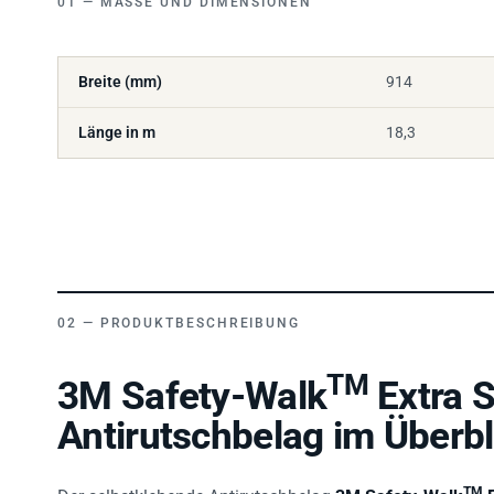
Breite (mm)
914
Länge in m
18,3
PRODUKTBESCHREIBUNG
TM
3M Safety-Walk
Extra S
Antirutschbelag im Überbl
TM
Der selbstklebende Antirutschbelag
3M Safety-Walk
E