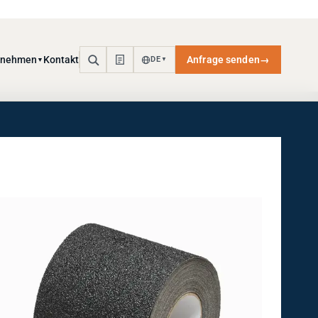
rnehmen
Kontakt
Anfrage senden
→
DE
▼
▼