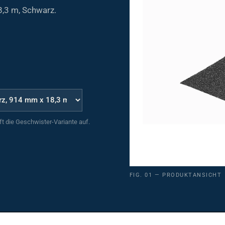
8,3 m, Schwarz.
uft die Geschwister-Variante auf.
FIG. 01 — PRODUKTANSICHT