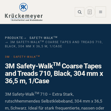
Skip to main navigation
Skip to main content
Skip to page footer
TM
PRODUKTE
SAFETY-WALK
TM
3M SAFETY-WALK
COARSE TAPES AND TREADS 710,
BLACK, 304 MM X 36,5 M, 1/CASE
TM
3M · SAFETY-WALK
TM
3M Safety-Walk
Coarse Tapes
and Treads 710, Black, 304 mm x
36,5 m, 1/Case
TM
3M Safety-Walk
710 – Extra Stark,
rutschhemmendes Selbstklebeband, 304 mm x 36,5
m, Schwarz. Ideal für stark frequentierte, nassen oder