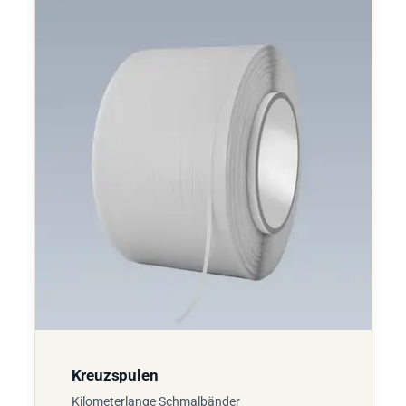
Kreuzspulen
Kilometerlange Schmalbänder