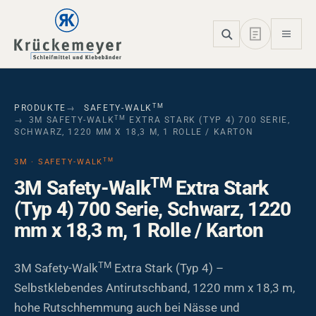
Skip to main navigation
Skip to main content
Skip to page footer
TM
PRODUKTE
SAFETY-WALK
TM
3M SAFETY-WALK
EXTRA STARK (TYP 4) 700 SERIE,
SCHWARZ, 1220 MM X 18,3 M, 1 ROLLE / KARTON
TM
3M · SAFETY-WALK
TM
3M Safety-Walk
Extra Stark
(Typ 4) 700 Serie, Schwarz, 1220
mm x 18,3 m, 1 Rolle / Karton
TM
3M Safety-Walk
Extra Stark (Typ 4) –
Selbstklebendes Antirutschband, 1220 mm x 18,3 m,
hohe Rutschhemmung auch bei Nässe und