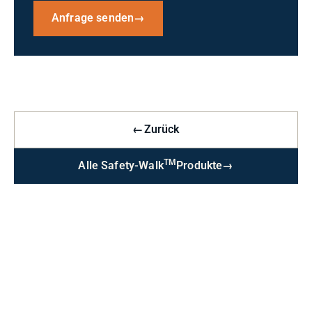
Anfrage senden
→
←
Zurück
TM
Alle Safety-Walk
Produkte
→