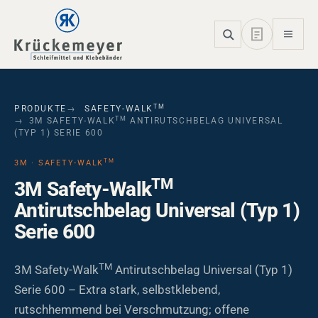
Skip to main navigation
Skip to main content
Skip to page footer
TM
PRODUKTE
SAFETY-WALK
TM
3M SAFETY-WALK
ANTIRUTSCHBELAG UNIVERSAL
(TYP 1) SERIE 600
TM
3M · SAFETY-WALK
TM
3M Safety-Walk
Antirutschbelag Universal (Typ 1)
Serie 600
TM
3M Safety-Walk
Antirutschbelag Universal (Typ 1)
Serie 600 – Extra stark, selbstklebend,
rutschhemmend bei Verschmutzung; offene