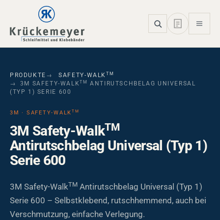
Skip to main navigation
Skip to main content
Skip to page footer
TM
PRODUKTE
SAFETY-WALK
TM
3M SAFETY-WALK
ANTIRUTSCHBELAG UNIVERSAL
(TYP 1) SERIE 600
TM
3M · SAFETY-WALK
TM
3M Safety-Walk
Antirutschbelag Universal (Typ 1)
Serie 600
TM
3M Safety-Walk
Antirutschbelag Universal (Typ 1)
Serie 600 – Selbstklebend, rutschhemmend, auch bei
Verschmutzung, einfache Verlegung.