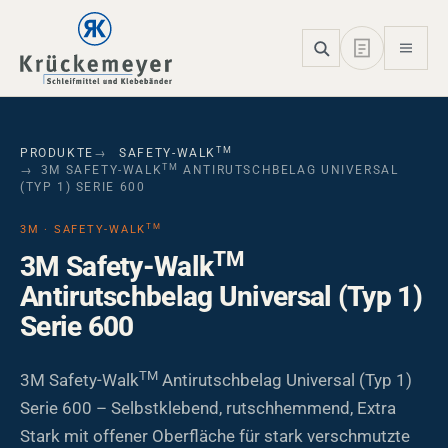
Skip to main navigation
Skip to main content
Skip to page footer
TM
PRODUKTE
SAFETY-WALK
TM
3M SAFETY-WALK
ANTIRUTSCHBELAG UNIVERSAL
(TYP 1) SERIE 600
TM
3M · SAFETY-WALK
TM
3M Safety-Walk
Antirutschbelag Universal (Typ 1)
Serie 600
TM
3M Safety-Walk
Antirutschbelag Universal (Typ 1)
Serie 600 – Selbstklebend, rutschhemmend, Extra
Stark mit offener Oberfläche für stark verschmutzte