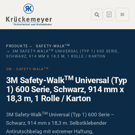
Skip to main navigation
Skip to main content
Skip to page footer
TM
PRODUKTE
SAFETY-WALK
TM
3M SAFETY-WALK
UNIVERSAL (TYP 1) 600 SERIE,
SCHWARZ, 914 MM X 18,3 M, 1 ROLLE / KARTON
TM
3M · SAFETY-WALK
TM
3M Safety-Walk
Universal (Typ
1) 600 Serie, Schwarz, 914 mm x
18,3 m, 1 Rolle / Karton
TM
3M Safety-Walk
Universal (Typ 1) 600 Serie –
Schwarz, 914 mm x 18,3 m. Selbstklebender
Antirutschbelag mit extremer Haftung,