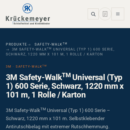
Skip to main navigation
Skip to main content
Skip to page footer
TM
PRODUKTE
SAFETY-WALK
TM
3M SAFETY-WALK
UNIVERSAL (TYP 1) 600 SERIE,
SCHWARZ, 1220 MM X 101 M, 1 ROLLE / KARTON
TM
3M · SAFETY-WALK
TM
3M Safety-Walk
Universal (Typ
1) 600 Serie, Schwarz, 1220 mm x
101 m, 1 Rolle / Karton
TM
3M Safety-Walk
Universal (Typ 1) 600 Serie –
Schwarz, 1220 mm x 101 m. Selbstklebender
Antirutschbelag mit extremer Rutschhemmung.