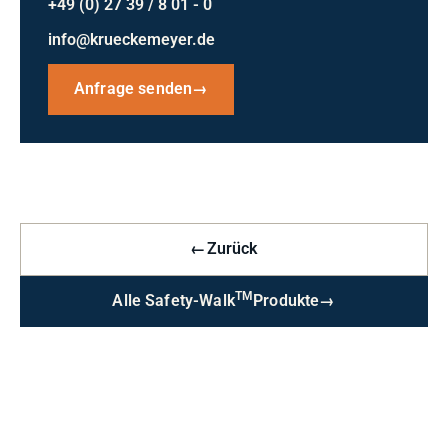
+49 (0) 27 39 / 8 01 - 0
info@krueckemeyer.de
Anfrage senden
→
←
Zurück
TM
Alle Safety-Walk
Produkte
→