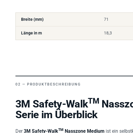
Breite (mm)
71
Länge in m
18,3
PRODUKTBESCHREIBUNG
TM
3M Safety-Walk
Nasszo
Serie im Überblick
TM
Der
3M Safety-Walk
Nasszone Medium
ist ein selbs