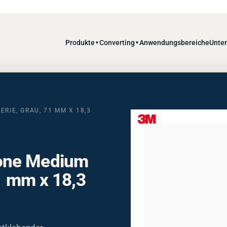
Produkte
Converting
Anwendungsbereiche
Unte
▼
▼
RIE, GRAU, 71 MM X 18,3
one Medium
71 mm x 18,3
tklebender,