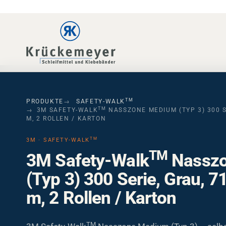
Skip to main navigation
Skip to main content
Skip to page footer
TM
PRODUKTE
SAFETY-WALK
TM
3M SAFETY-WALK
NASSZONE MEDIUM (TYP 3) 300 SE
M, 2 ROLLEN / KARTON
TM
3M · SAFETY-WALK
TM
3M Safety-Walk
Nassz
(Typ 3) 300 Serie, Grau, 
m, 2 Rollen / Karton
TM
3M Safety-Walk
Nasszone Medium (Typ 3) – selbs