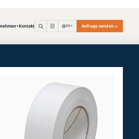
rnehmen
Kontakt
Anfrage senden
→
DE
▼
▼