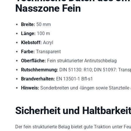
Nasszone Fein
Breite:
50 mm
Länge:
100 m
Klebstoff:
Acryl
Farbe:
Transparent
Oberfläche:
Fein strukturierter Antirutschbelag
Rutschhemmung:
DIN 51130: R10; DIN 51097: Transp
Brandverhalten:
EN 13501-1 Bfl-s1
Hinweis:
Sonderbreiten und -längen sowie Stanzteile
Sicherheit und Haltbarkei
Der fein strukturierte Belag bietet gute Traktion unter F
Haftung auf glatten Untergründen sicherstellt. Die tran