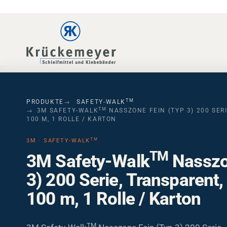
Skip to main navigation
Skip to main content
Skip to page footer
TM
PRODUKTE
SAFETY-WALK
TM
3M SAFETY-WALK
NASSZONE FEIN (TYP 3) 200 SER
100 M, 1 ROLLE / KARTON
TM
3M · SAFETY-WALK
TM
3M Safety-Walk
Nasszo
3) 200 Serie, Transparent
100 m, 1 Rolle / Karton
TM
3M Safety-Walk
Nasszone Fein (Typ 3) 200 Serie 