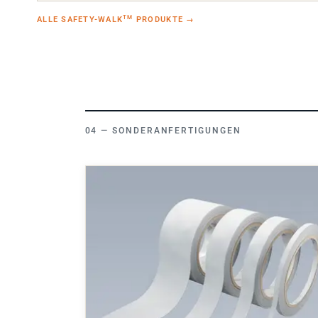
TM
ALLE SAFETY-WALK
PRODUKTE
→
SONDERANFERTIGUNGEN