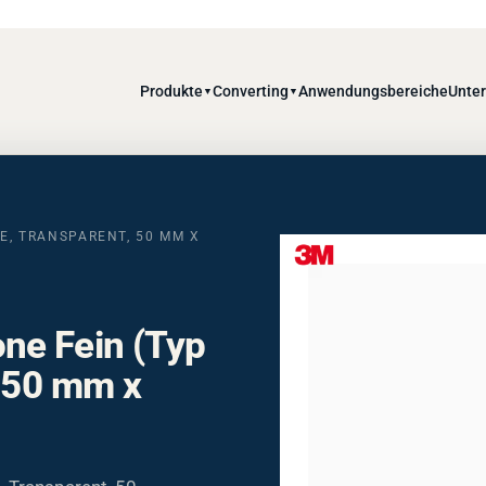
Produkte
Converting
Anwendungsbereiche
Unte
▼
▼
IE, TRANSPARENT, 50 MM X
ne Fein (Typ
, 50 mm x
– Transparent, 50