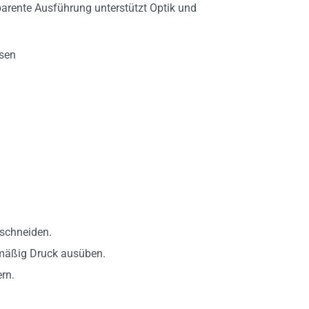
ssen
uschneiden.
hmäßig Druck ausüben.
rn.