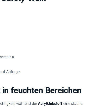
arent: A
 auf Anfrage
t in feuchten Bereichen
euchtigkeit, während der
Acrylklebstoff
eine stabile
sparente Ausführung unterstützt Optik und