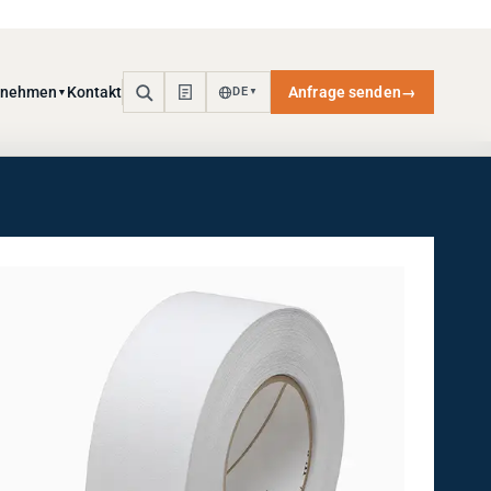
rnehmen
Kontakt
Anfrage senden
→
DE
▼
▼