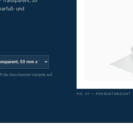
barfuß- und
uft die Geschwister-Variante auf.
FIG. 01 — PRODUKTANSICHT