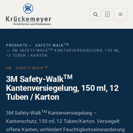
Skip to main navigation
Skip to main content
Skip to page footer
TM
PRODUKTE
SAFETY-WALK
TM
3M SAFETY-WALK
KANTENVERSIEGELUNG, 150 ML,
12 TUBEN / KARTON
TM
3M · SAFETY-WALK
TM
3M Safety-Walk
Kantenversiegelung, 150 ml, 12
Tuben / Karton
TM
3M Safety-Walk
Kantenversiegelung –
Kantenschutz, 150 ml, 12 Tuben/Karton. Versiegelt
offene Kanten, verhindert Feuchtigkeitseinwanderung